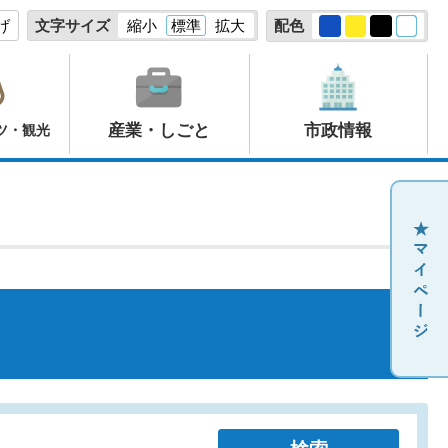
げ
文字サイズ
縮小
標準
拡大
配色
産業・しごと
市政情報
ツ・観光