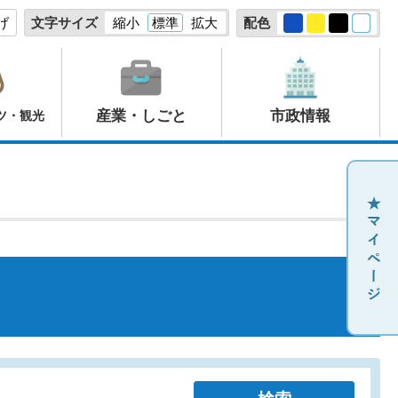
げ
文字サイズ
縮小
標準
拡大
配色
産業・しごと
市政情報
ツ・観光