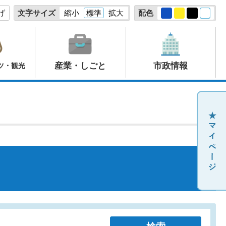
げ
文字サイズ
縮小
標準
拡大
配色
産業・しごと
市政情報
ツ・観光