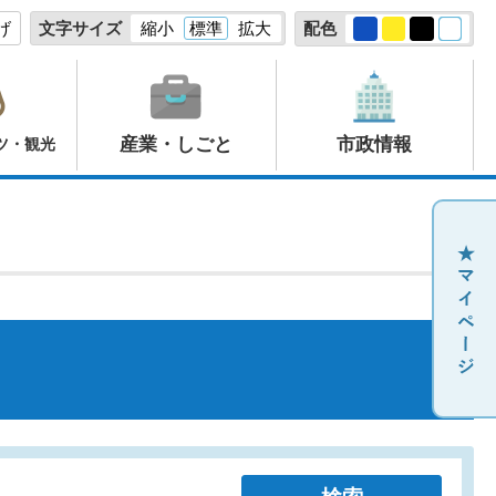
げ
文字サイズ
縮小
標準
拡大
配色
産業・しごと
市政情報
ツ・観光