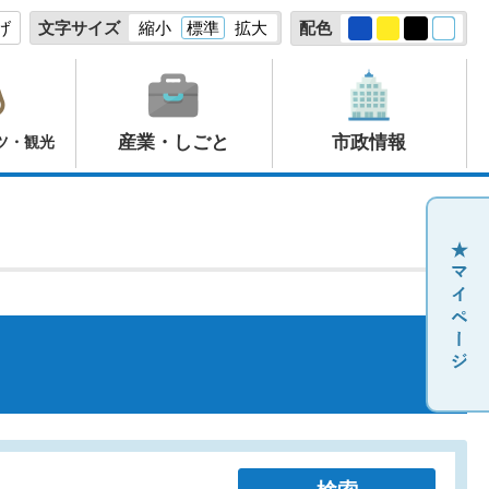
げ
文字サイズ
縮小
標準
拡大
配色
産業・しごと
市政情報
ツ・観光