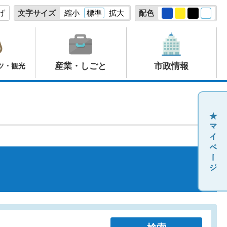
げ
文字サイズ
縮小
標準
拡大
配色
産業・しごと
市政情報
ツ・観光