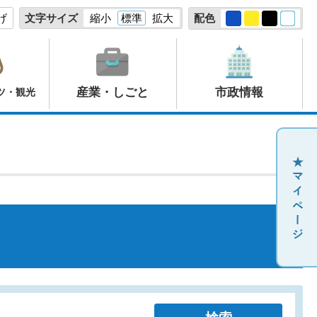
げ
文字サイズ
縮小
標準
拡大
配色
産業・しごと
市政情報
ツ・観光