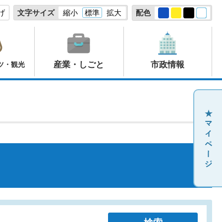
げ
文字サイズ
縮小
標準
拡大
配色
産業・しごと
市政情報
ツ・観光