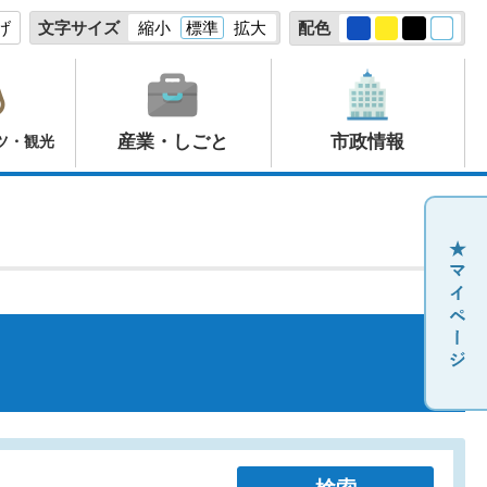
げ
文字サイズ
縮小
標準
拡大
配色
産業・しごと
市政情報
ツ・観光