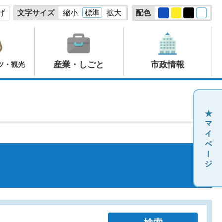
げ
文字サイズ
縮小
標準
拡大
配色
産業・しごと
市政情報
ツ・観光