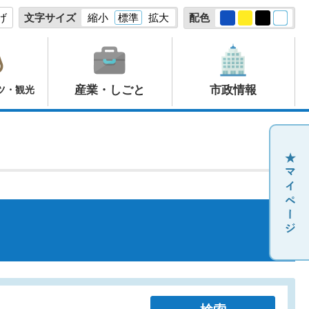
げ
文字サイズ
縮小
標準
拡大
配色
産業・しごと
市政情報
ツ・観光