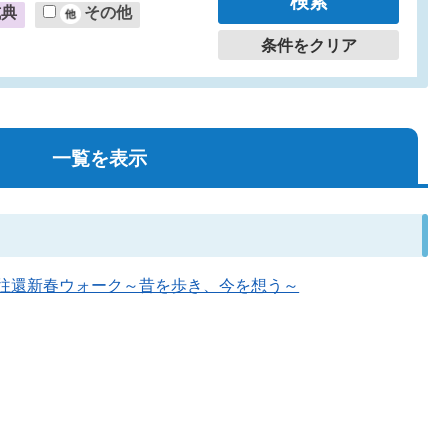
式典
その他
条件をクリア
一覧を表示
山上陵往還新春ウォーク～昔を歩き、今を想う～