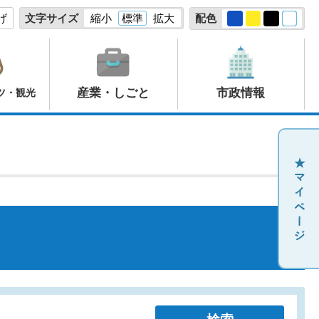
げ
文字サイズ
縮小
標準
拡大
配色
産業・しごと
市政情報
ツ・観光