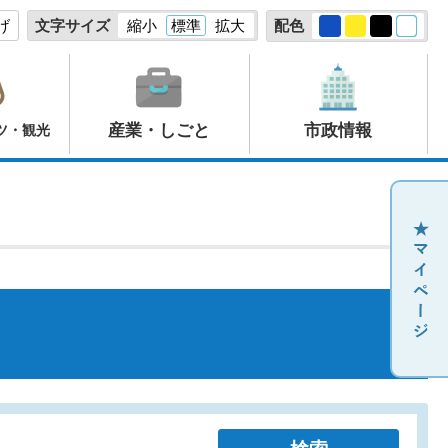
げ
文字サイズ
縮小
標準
拡大
配色
産業・しごと
市政情報
ツ・観光