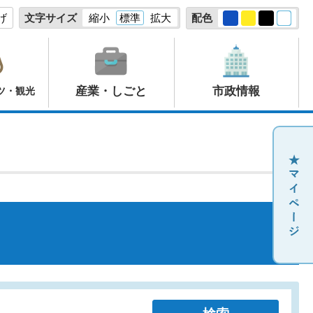
げ
文字サイズ
縮小
標準
拡大
配色
産業・しごと
市政情報
ツ・観光