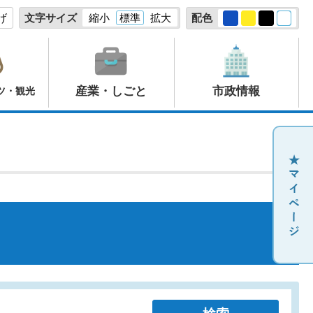
げ
文字サイズ
縮小
標準
拡大
配色
産業・しごと
市政情報
ツ・観光