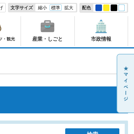
げ
文字サイズ
縮小
標準
拡大
配色
産業・しごと
市政情報
ツ・観光