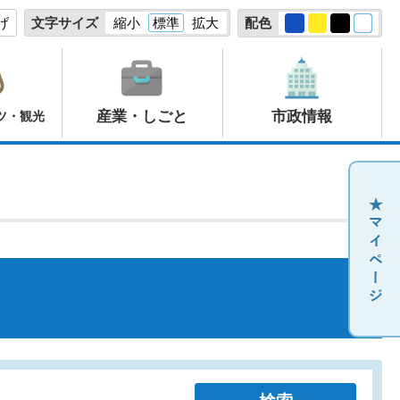
げ
文字サイズ
縮小
標準
拡大
配色
産業・しごと
市政情報
ツ・観光