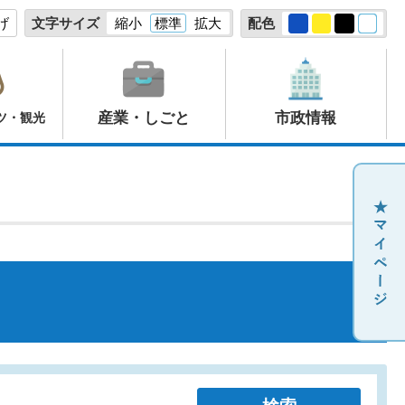
げ
文字サイズ
縮小
標準
拡大
配色
産業・しごと
市政情報
ツ・観光