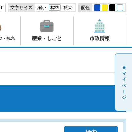
げ
文字サイズ
縮小
標準
拡大
配色
産業・しごと
市政情報
ツ・観光