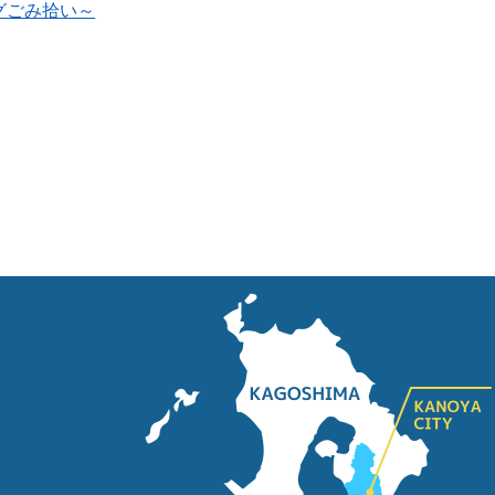
ングごみ拾い～