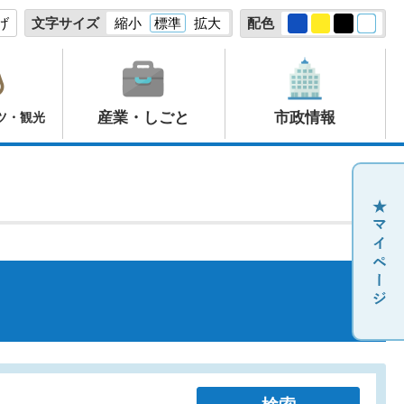
げ
文字サイズ
縮小
標準
拡大
配色
産業・しごと
市政情報
ツ・観光