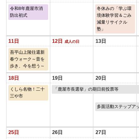
令和8年鹿屋市消
冬休みの「学ぶ環
防出初式
境体験学習＆ごみ
減量リサイクル
塾」
11日
12日
13日
成人の日
吾平山上陵往還新
春ウォーク～昔を
歩き、今を想う～
18日
19日
20日
くしら名物！二十
「鹿屋市長選挙」の期日前投票等
三や市
多面活動ステップア
25日
26日
27日