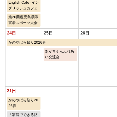
English Cafe -イン
グリッシュカフェ
第20回鹿児島県障
害者スポーツ大会
24日
25日
26日
かのやばら祭り2026春
あかちゃんふれあ
い交流会
31日
かのやばら祭り20
26春
「家庭でできる防