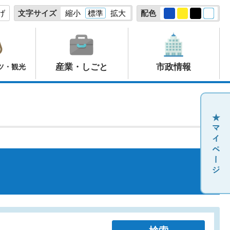
げ
文字サイズ
縮小
標準
拡大
配色
産業・しごと
市政情報
ツ・観光