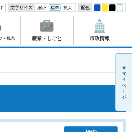
げ
文字サイズ
縮小
標準
拡大
配色
産業・しごと
市政情報
ツ・観光