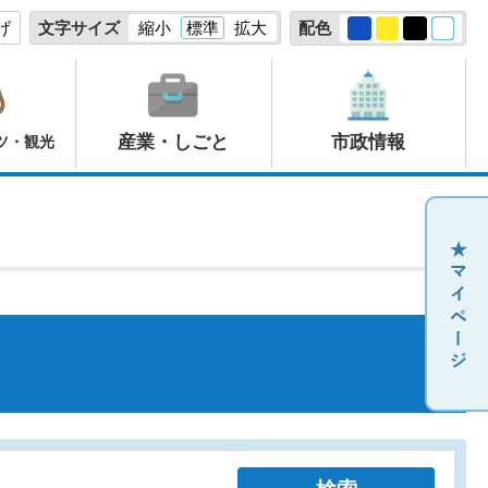
げ
文字サイズ
縮小
標準
拡大
配色
産業・しごと
市政情報
ツ・観光