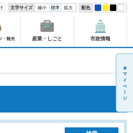
げ
文字サイズ
縮小
標準
拡大
配色
産業・しごと
市政情報
ツ・観光