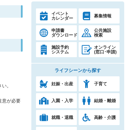
イベント
募集情報
カレンダー
申請書
公共施設
ダウンロード
検索
施設予約
オンライン
システム
(窓口･申請)
ライフシーンから探す
。
妊娠・出産
子育て
さい。
入園・入学
結婚・離婚
注意が必要
就職・退職
高齢・介護