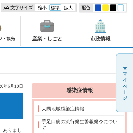
文字サイズ
縮小
標準
拡大
配色
産業・しごと
市政情報
ツ・観光
26年6月18日
感染症情報
大隅地域感染症情報
手足口病の流行発生警報発令につい
て
）ありまし