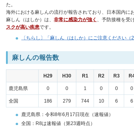
た。
海外における麻しんの流行が報告されており、日本国内にお
麻しん（はしか）は、
非常に感染力が強く
、予防接種を受
スクが高い疾患
です。
〔ちらし〕「麻しん（はしか）にご注意ください（2
麻しんの報告数
H29
H30
R1
R2
R3
R
鹿児島県
0
0
1
0
0
0
全国
186
279
744
10
6
6
鹿児島県：令和8年6月17日現在（速報値）
全国：R8は速報値（第23週時点）