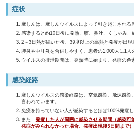
症状
麻しんは、麻しんウイルスによって引き起こされる
感染すると約10日後に発熱、咳、鼻汁、くしゃみ、
2～3日熱が続いた後、39度以上の高熱と発疹が出現
肺炎や中耳炎を合併しやすく、患者の1,000人に1
ウイルスの排泄期間は、発熱時に始まり、発疹の色
感染経路
麻しんウイルスの感染経路は、空気感染、飛沫感染
言われています。
免疫を持っていない人が感染するとほぼ100%発症
また、
発症した人が周囲に感染させる期間（感染可
発症がみられなかった場合、発疹出現後5日間まで