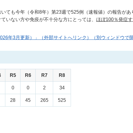
いても今年（令和8年）第23週で525例（速報値）の報告があ
けていない方や免疫が不十分な方にとっては、
ほぼ100％発症
026年3月更新）」（外部サイトへリンク）（別ウィンドウで
4
R5
R6
R7
R8
0
0
2
34
28
45
265
525