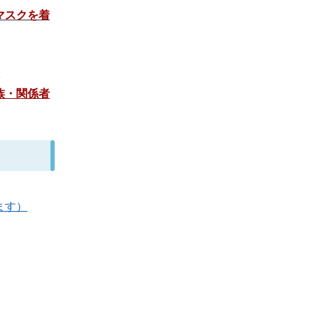
マスクを着
。
族・関係者
ます）