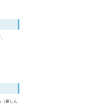
す。
る（麻しん