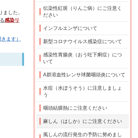
伝染性紅斑（りんご病）にご注意く
りました。
ださい
する
感染リ
インフルエンザについて
開きます）
新型コロナウイルス感染症について
感染性胃腸炎（おう吐下痢症）につ
いて
A群溶血性レンサ球菌咽頭炎について
水痘（水ぼうそう）に注意しましょ
う
咽頭結膜熱にご注意ください
麻しん（はしか）にご注意ください
風しんの流行発生の予防に努めまし