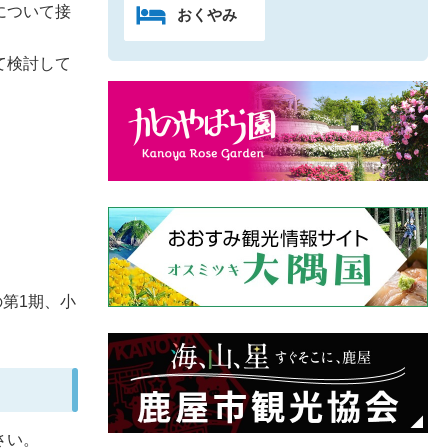
について接
おくやみ
て検討して
の第1期、小
さい。