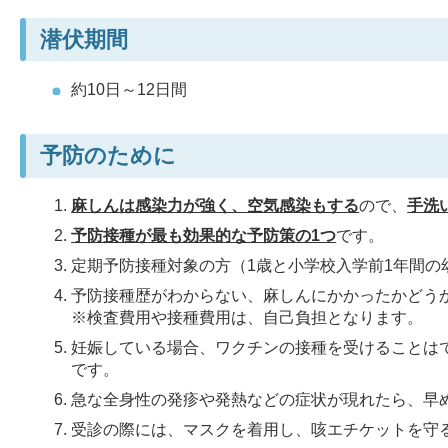
潜伏期間
約10日～12日間
予防のために
麻しんは感染力が強く、空気感染もする
ので、
手洗
予防接種が最も効果的な予防策の1つ
です。
定期予防接種対象の方（1歳と小学校入学前1年間
予防接種歴がわからない、麻しんにかかったかどう
※検査費用や接種費用は、自己負担となります。
妊娠している場合、ワクチンの接種を受けることは
です。
急な全身性の発疹や発熱などの症状が現れたら、早
受診の際には、マスクを着用し、咳エチケットを守