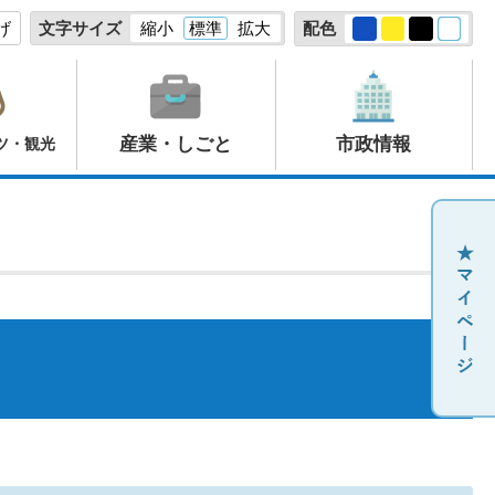
げ
文字サイズ
縮小
標準
拡大
配色
産業・しごと
市政情報
ツ・観光