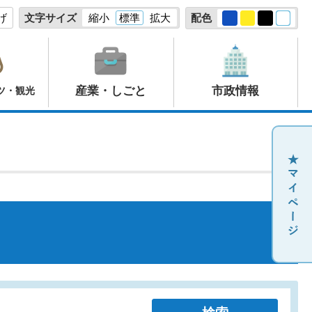
げ
文字サイズ
縮小
標準
拡大
配色
産業・しごと
市政情報
ツ・観光