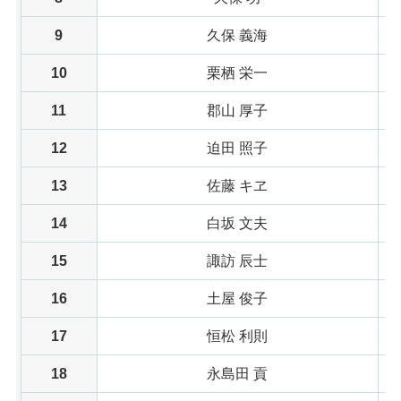
9
久保 義海
10
栗栖 栄一
11
郡山 厚子
12
迫田 照子
13
佐藤 キヱ
14
白坂 文夫
15
諏訪 辰士
16
土屋 俊子
17
恒松 利則
18
永島田 貢