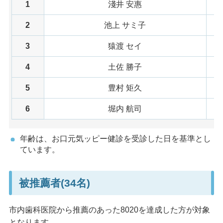
1
淺井 安惠
2
池上 サミ子
3
猿渡 セイ
4
土佐 勝子
5
豊村 矩久
6
堀内 航司
年齢は、お口元気ッピー健診を受診した日を基準とし
ています。
被推薦者(34名)
市内歯科医院から推薦のあった8020を達成した方が対象
となります。