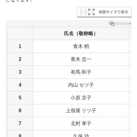
画面サイズで表示
氏名（敬称略）
1
青木 梢
2
青木 忠一
3
有馬 和子
4
内山 セツ子
5
小原 京子
6
上假屋 リツ子
7
北村 孝子
8
久保 功