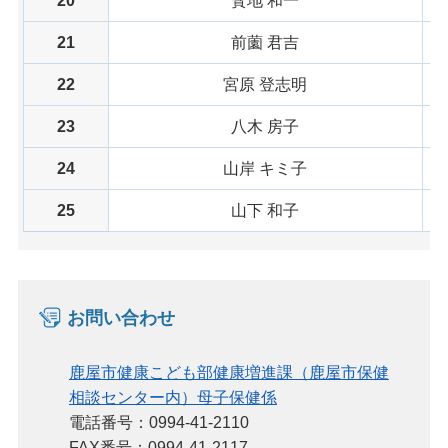
20
寳地 和一
21
前薗 君吉
22
宮原 登志明
23
八木 房子
24
山岸 キミ子
25
山下 和子
お問い合わせ
鹿屋市健康こども部健康増進課（鹿屋市保健
相談センター内）母子保健係
電話番号：0994-41-2110
FAX番号：0994-41-2117