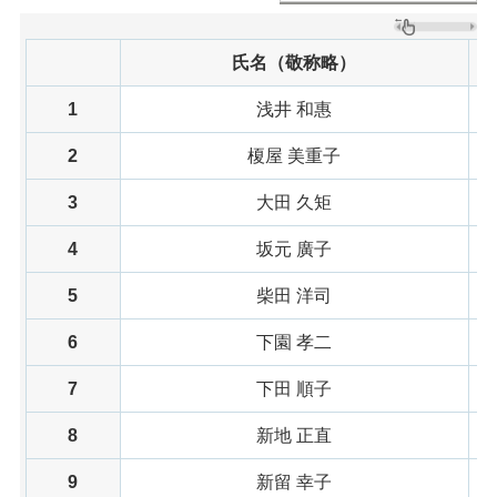
氏名（敬称略）
1
浅井 和惠
2
榎屋 美重子
3
大田 久矩
4
坂元 廣子
5
柴田 洋司
6
下園 孝二
7
下田 順子
8
新地 正直
9
新留 幸子