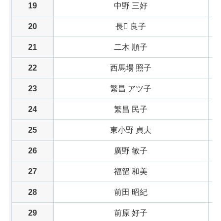
19
中野 三好
20
長 良子
21
二木 順子
22
西馬場 照子
23
繁昌 アツ子
24
繁昌 民子
25
東小野 貞夫
26
廣野 敏子
27
福留 和美
28
前田 昭紀
29
前原 好子