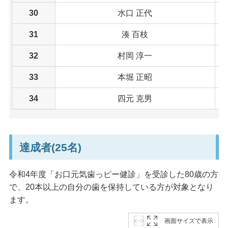
30
水口 正代
31
湊 百枝
32
村岡 淳一
33
本堀 正昭
34
四元 克男
達成者(25名)
令和4年度「お口元気歯っピー健診」を受診した80歳の方
で、20本以上の自分の歯を保持している方が対象となり
ます。
画面サイズで表示