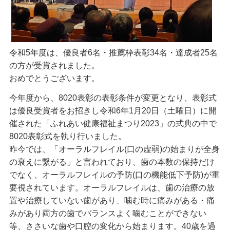
令和5年度は、優良者6名・推薦枠表彰34名・達成者25名
の方が受賞されました。
おめでとうございます。
今年度から、8020表彰の表彰条件が変更となり、表彰式
は優良受賞者をお招きし令和6年1月20日（土曜日）に開
催された「ふれあい健康福祉まつり2023」の式典の中で
8020表彰式を執り行いました。
昨今では、「オーラルフレイル(口の虚弱)の始まりが全身
の衰えに繋がる」と言われており、歯の本数の保持だけ
でなく、オーラルフレイルの予防(口の機能低下予防)が重
要視されています。オーラルフレイルは、歯の治療の放
置や治療していない歯があり、噛む時に痛みがある・痛
みがあり両方の歯でバランスよく噛むことができない
等、ささいな歯や口腔の変化から始まります。40歳を過