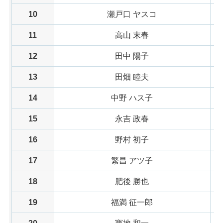
10
瀬戸口 ヤスコ
11
高山 末春
12
田中 陽子
13
田畑 睦夫
14
中野 ハス子
15
永吉 政春
16
野村 初子
17
繁昌 アツ子
18
肥後 勝也
19
福満 征一郎