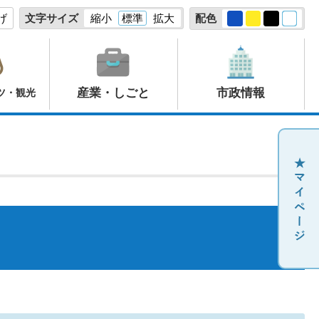
げ
文字サイズ
縮小
標準
拡大
配色
産業・しごと
市政情報
ツ・観光