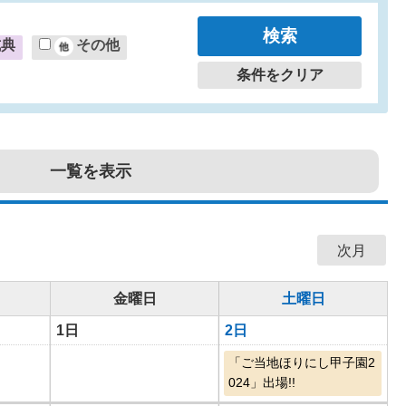
式典
その他
条件をクリア
一覧を表示
次月
金曜日
土曜日
1日
2日
「ご当地ほりにし甲子園2
024」出場!!