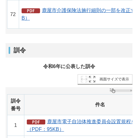
鹿屋市介護保険法施行細則の一部を改正する
72
B）
訓令
令和6年に公表した訓令
画面サイズで表示
訓令
件名
番号
鹿屋市電子自治体推進委員会設置規程を
1
（PDF：95KB）