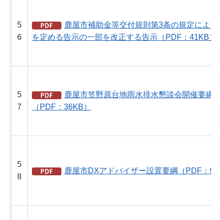
5
鹿屋市補助金等交付規則第3条の規定による
6
を定める告示の一部を改正する告示（PDF：41KB）
5
鹿屋市笠野原台地雨水排水懇談会開催要綱
7
（PDF：36KB）
5
鹿屋市DXアドバイザー設置要綱（PDF：90
8