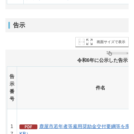
告示
画面サイズで表示
令和6年に公示した告示
告
示
件名
番
号
1
鹿屋市若年者等雇用奨励金交付要綱等を廃止す
7
KB）