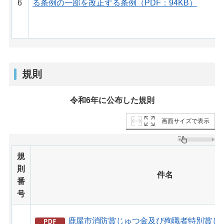
6
る条例の一部を改正する条例（PDF：94KB）
規則
令和6年に公布した規則
画面サイズで表示
規
則
件名
番
号
鹿屋市消防賞じゅつ金及び殉職者特別賞じ