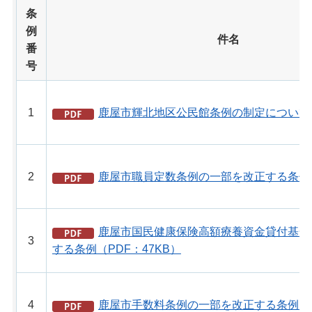
条
例
件名
番
号
1
鹿屋市輝北地区公民館条例の制定について（P
2
鹿屋市職員定数条例の一部を改正する条例（
鹿屋市国民健康保険高額療養資金貸付基金
3
する条例（PDF：47KB）
4
鹿屋市手数料条例の一部を改正する条例（PD