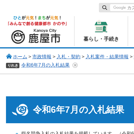
鹿屋市
暮らし・手続き
ホーム
>
市政情報
>
入札・契約
>
入札案件・結果情報
>
令和6年7月の入札結果
りれき
令和6年7月の入札結果
指名競争入札の入札結果を掲載しています。（令和6