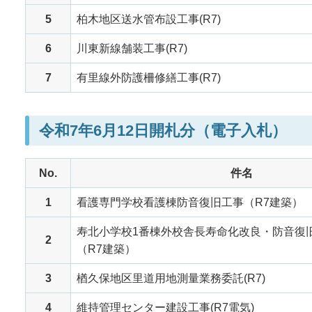
5
柏木地区送水管布設工事(R7)
6
川東新線舗装工事(R7)
7
有里線外防護柵修繕工事(R7)
令和7年6月12日開札分（電子入札）
No.
件名
1
看護専門学校看護棟防音復旧工事（R7建築）
寿北小学校1番棟外校舎長寿命化改良・防音復
2
（R7建築）
3
楢久保地区里道用地測量業務委託(R7)
4
維持管理センター建設工事(R7電気)