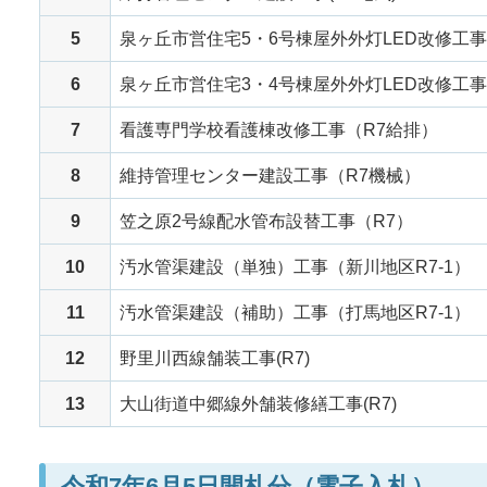
5
泉ヶ丘市営住宅5・6号棟屋外外灯LED改修工事
6
泉ヶ丘市営住宅3・4号棟屋外外灯LED改修工事
7
看護専門学校看護棟改修工事（R7給排）
8
維持管理センター建設工事（R7機械）
9
笠之原2号線配水管布設替工事（R7）
10
汚水管渠建設（単独）工事（新川地区R7-1）
11
汚水管渠建設（補助）工事（打馬地区R7-1）
12
野里川西線舗装工事(R7)
13
大山街道中郷線外舗装修繕工事(R7)
令和7年6月5日開札分（電子入札）