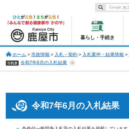
鹿屋市
暮らし・手続き
ホーム
>
市政情報
>
入札・契約
>
入札案件・結果情報
>
令和7年6月の入札結果
りれき
令和7年6月の入札結果
条件付一般競争入札等の入札結果を掲載しています