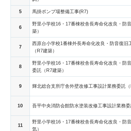
5
馬掛ポンプ場整備工事(R7)
野里小学校16・17番棟校舎長寿命化改良・防
6
築）
西原台小学校1番棟外長寿命化改良・防音復旧
7
（R7建築）
野里小学校16・17番棟校舎長寿命化改良・防
8
委託（R7建築）
9
輝北総合支所庁舎外壁改修工事設計業務委託（
10
吾平中央消防会館防水塗装改修工事設計業務委
野里小学校16・17番棟校舎長寿命化改良・防
11
気）