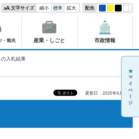
文字サイズ
縮小
標準
拡大
配色
産業・しごと
市政情報
ツ・観光
6月の入札結果
更新日：2025年6月27日