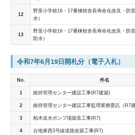
野里小学校16・17番棟校舎長寿命化改良・防
12
水）
野里小学校16・17番棟校舎長寿命化改良・防
13
防水）
令和7年6月19日開札分（電子入札）
No.
件名
1
維持管理センター建設工事(R7建築)
2
維持管理センター建設工事監理業務委託（R7
3
柏木送水ポンプ場築造工事(R7)
4
台地東西3号線道路改築工事(R7)