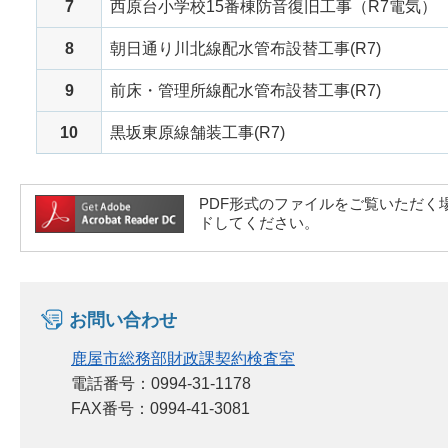
7
西原台小学校15番棟防音復旧工事（R7電気）
8
朝日通り川北線配水管布設替工事(R7)
9
前床・管理所線配水管布設替工事(R7)
10
黒坂東原線舗装工事(R7)
PDF形式のファイルをご覧いただく場合には
ドしてください。
お問い合わせ
鹿屋市総務部財政課契約検査室
電話番号：0994-31-1178
FAX番号：0994-41-3081