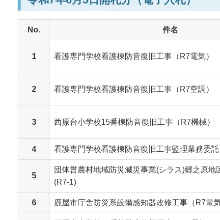
No.
件名
1
看護専門学校看護棟防音復旧工事（R7電気）
2
看護専門学校看護棟防音復旧工事（R7空調）
3
西原台小学校15番棟防音復旧工事（R7機械）
4
看護専門学校看護棟防音復旧工事監理業務委託
団体営農村地域防災減災事業(シラス)郷之原地
5
(R7-1)
6
鹿屋市庁舎防災系設備感知器改修工事（R7電