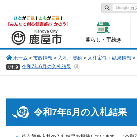
鹿屋市
暮らし・手続き
ホーム
>
市政情報
>
入札・契約
>
入札案件・結果情報
>
令和7年6月の入札結果
りれき
令和7年6月の入札結果
指名競争入札の入札結果を掲載しています。（令和7