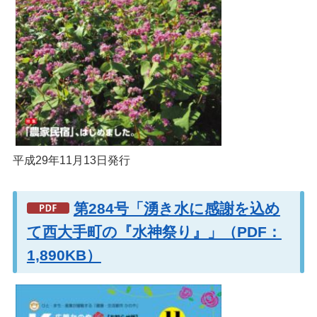
平成29年11月13日発行
第284号「湧き水に感謝を込め
て西大手町の『水神祭り』」（PDF：
1,890KB）