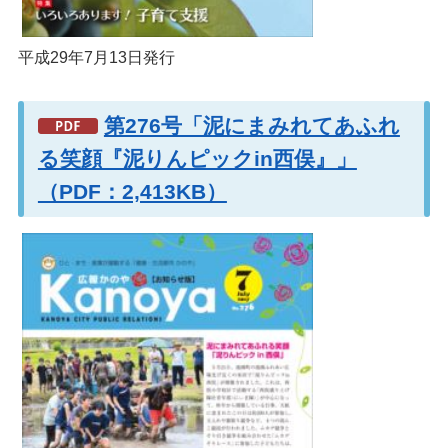
平成29年7月13日発行
第276号「泥にまみれてあふれ
る笑顔『泥りんピックin西俣』」
（PDF：2,413KB）