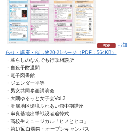
お知
らせ・講座・催し物20-21ページ（PDF：564KB）
・暮らしのなんでも行政相談所
・自殺予防週間
・電子図書館
・ジェンダー平等
・男女共同参画講演会
・大隅ゆるっと女子会Vol.2
・肝属地区環境ふれあい館中期講座
・串良基地出撃戦没者追悼式
・高校生ミュージカル「ヒメとヒコ」
・第17回白爛祭・オープンキャンパス