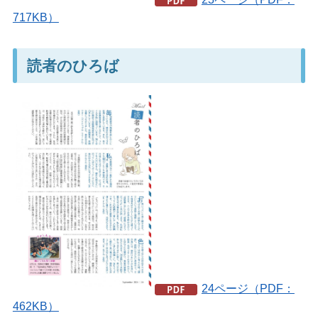
717KB）
読者のひろば
24ページ（PDF：
462KB）