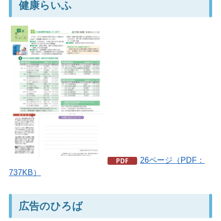
健康らいふ
26ページ（PDF：
737KB）
広告のひろば