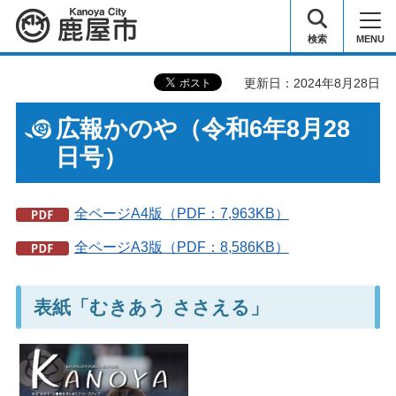
鹿屋市
検索
MENU
更新日：2024年8月28日
広報かのや（令和6年8月28
日号）
全ページA4版（PDF：7,963KB）
全ページA3版（PDF：8,586KB）
表紙「むきあう ささえる」