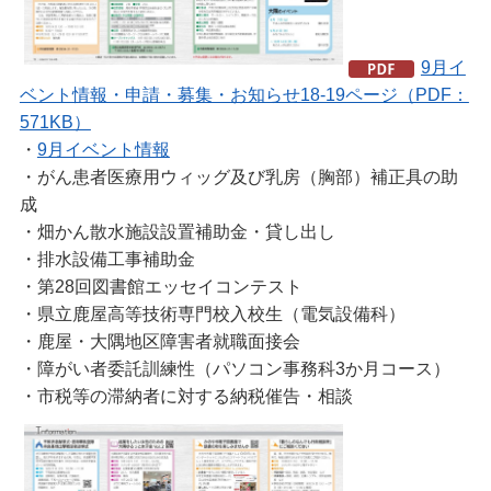
9月イ
ベント情報・申請・募集・お知らせ18-19ページ（PDF：
571KB）
・
9月イベント情報
・がん患者医療用ウィッグ及び乳房（胸部）補正具の助
成
・畑かん散水施設設置補助金・貸し出し
・排水設備工事補助金
・第28回図書館エッセイコンテスト
・県立鹿屋高等技術専門校入校生（電気設備科）
・鹿屋・大隅地区障害者就職面接会
・障がい者委託訓練性（パソコン事務科3か月コース）
・市税等の滞納者に対する納税催告・相談