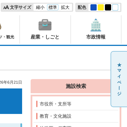
文字サイズ
縮小
標準
拡大
配色
産業・しごと
市政情報
ツ・観光
26年6月21日
施設検索
市役所・支所等
教育・文化施設