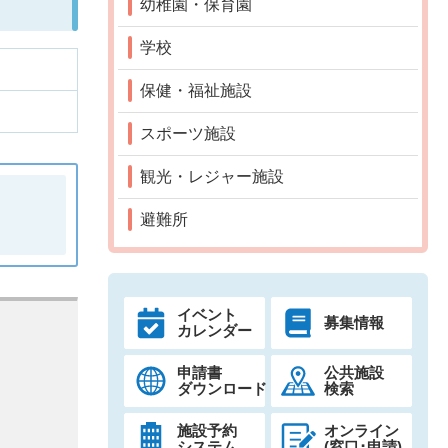
幼稚園・保育園
学校
保健・福祉施設
スポーツ施設
観光・レジャー施設
避難所
イベント
募集情報
カレンダー
申請書
公共施設
ダウンロード
検索
施設予約
オンライン
システム
(窓口･申請)