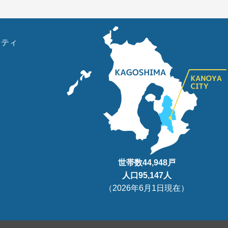
リティ
世帯数
44,948
戸
人口95
,147
人
（
2026年6月1日現在
）