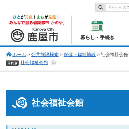
鹿屋市
暮らし・手続き
ホーム
>
公共施設検索
>
保健・福祉施設
> 社会福祉会館
社会福祉会館
りれき
社会福祉会館