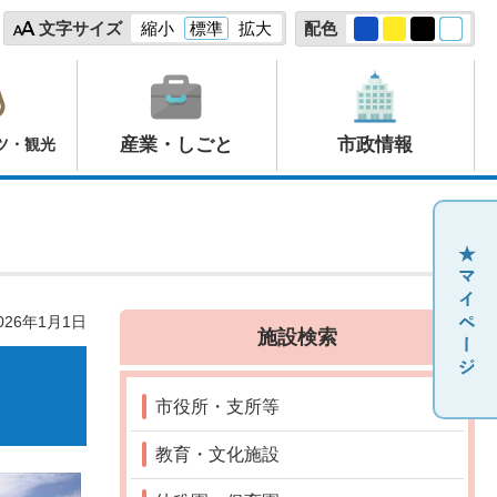
文字サイズ
縮小
標準
拡大
配色
産業・しごと
市政情報
ツ・観光
26年1月1日
施設検索
市役所・支所等
教育・文化施設