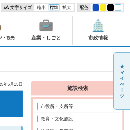
文字サイズ
縮小
標準
拡大
配色
産業・しごと
市政情報
ツ・観光
25年5月15日
施設検索
市役所・支所等
教育・文化施設