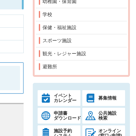
幼稚園・保育園
学校
保健・福祉施設
スポーツ施設
観光・レジャー施設
避難所
イベント
募集情報
カレンダー
申請書
公共施設
ダウンロード
検索
施設予約
オンライン
システム
(窓口･申請)