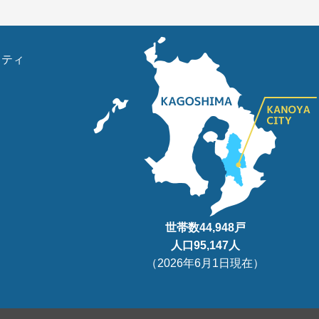
リティ
世帯数
44,948
戸
人口95
,147
人
（
2026年6月1日現在
）