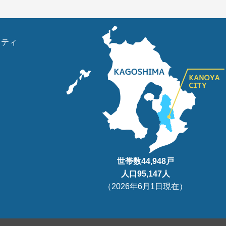
リティ
世帯数
44,948
戸
人口95
,147
人
（
2026年6月1日現在
）