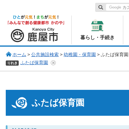
鹿屋市
暮らし・手続き
ホーム
>
公共施設検索
>
幼稚園・保育園
> ふたば保育園
ふたば保育園
りれき
ふたば保育園