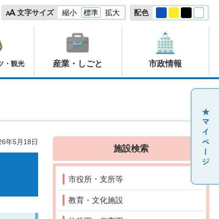
文字サイズ
縮小
標準
拡大
配色
産業・しごと
市政情報
ツ・観光
26年5月18日
施設検索
市役所・支所等
教育・文化施設