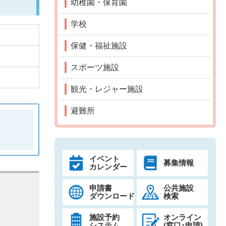
幼稚園・保育園
学校
保健・福祉施設
スポーツ施設
観光・レジャー施設
避難所
イベント
募集情報
カレンダー
申請書
公共施設
ダウンロード
検索
施設予約
オンライン
システム
(窓口･申請)