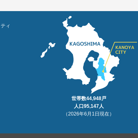
リティ
世帯数
44,948
戸
人口95
,147
人
（
2026年6月1日現在
）