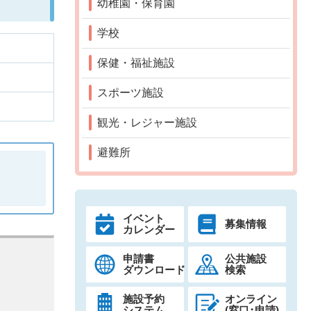
幼稚園・保育園
学校
保健・福祉施設
スポーツ施設
観光・レジャー施設
避難所
イベント
募集情報
カレンダー
申請書
公共施設
ダウンロード
検索
施設予約
オンライン
システム
(窓口･申請)