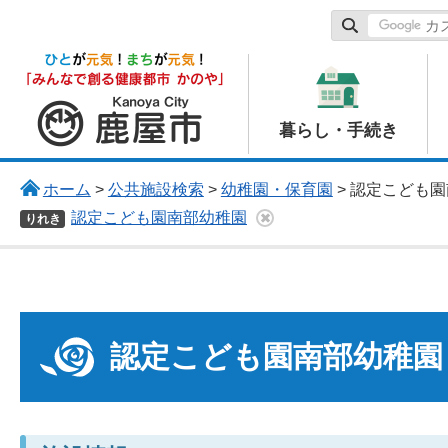
鹿屋市
暮らし・手続き
ホーム
>
公共施設検索
>
幼稚園・保育園
> 認定こども
認定こども園南部幼稚園
りれき
認定こども園南部幼稚園