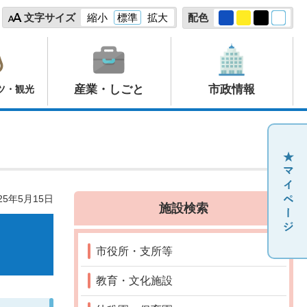
文字サイズ
縮小
標準
拡大
配色
産業・しごと
市政情報
ツ・観光
25年5月15日
施設検索
市役所・支所等
教育・文化施設