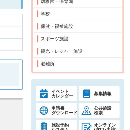
幼稚園・保育園
学校
保健・福祉施設
スポーツ施設
観光・レジャー施設
避難所
イベント
募集情報
カレンダー
申請書
公共施設
ダウンロード
検索
施設予約
オンライン
システム
(窓口･申請)