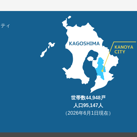
リティ
世帯数
44,948
戸
人口95
,147
人
（
2026年6月1日現在
）