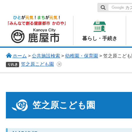
鹿屋市
暮らし・手続き
ホーム
>
公共施設検索
>
幼稚園・保育園
> 笠之原こども
笠之原こども園
りれき
笠之原こども園