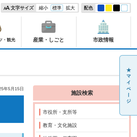
文字サイズ
縮小
標準
拡大
配色
産業・しごと
市政情報
ツ・観光
25年5月15日
施設検索
市役所・支所等
教育・文化施設