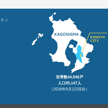
リティ
世帯数
44,948
戸
人口95
,147
人
（
2026年6月1日現在
）