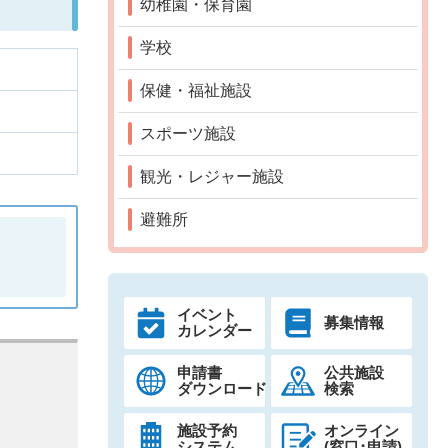
幼稚園・保育園
学校
保健・福祉施設
スポーツ施設
観光・レジャー施設
避難所
イベント
募集情報
カレンダー
申請書
公共施設
ダウンロード
検索
施設予約
オンライン
システム
(窓口･申請)