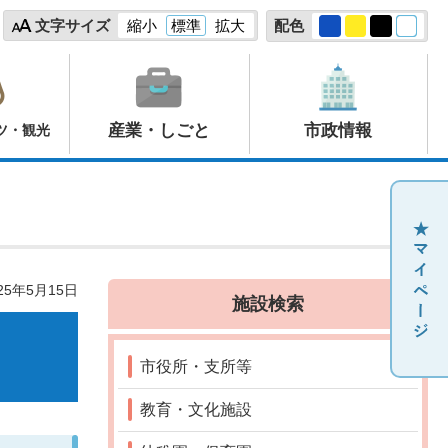
文字サイズ
縮小
標準
拡大
配色
産業・しごと
市政情報
ツ・観光
25年5月15日
施設検索
市役所・支所等
教育・文化施設