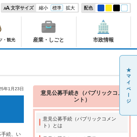
文字サイズ
縮小
標準
拡大
配色
産業・しごと
市政情報
ツ・観光
25年1月23日
意見公募手続き（パブリックコメ
ント）
意見公募手続（パブリックコメン
ト）とは
募手続、い