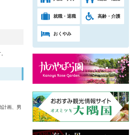
就職・退職
高齢・介護
おくやみ
す。
動計画、男