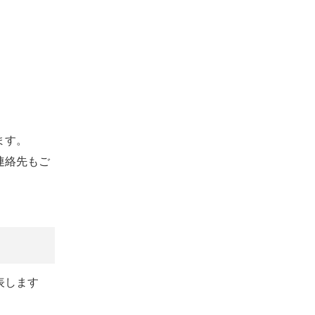
ます。
連絡先もご
表します