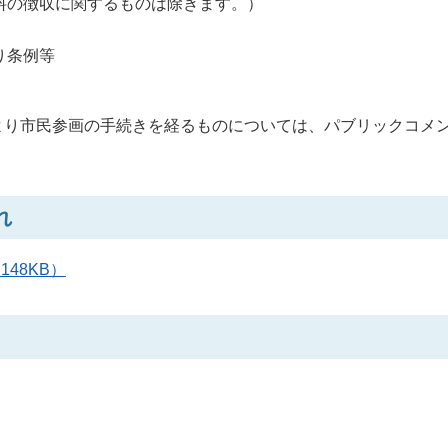
料の徴収に関するものは除きます。）
り条例等
より市民参画の手続きを経るものについては、パブリックコメ
れ
48KB）