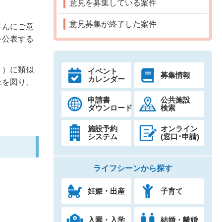
意見を募集している案件
意見募集が終了した案件
さんにご意
を公表する
ト）に類似
イベント
募集情報
カレンダー
上を図り、
申請書
公共施設
ダウンロード
検索
施設予約
オンライン
システム
(窓口･申請)
ライフシーンから探す
妊娠・出産
子育て
入園・入学
結婚・離婚