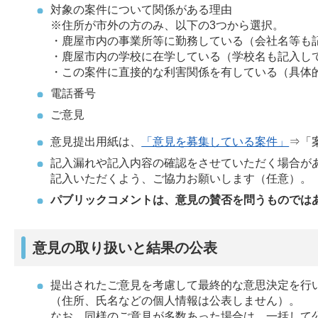
対象の案件について関係がある理由
※住所が市外の方のみ、以下の3つから選択。
・鹿屋市内の事業所等に勤務している（会社名等も
・鹿屋市内の学校に在学している（学校名も記入し
・この案件に直接的な利害関係を有している（具体
電話番号
ご意見
意見提出用紙は、
「意見を募集している案件」
⇒「
記入漏れや記入内容の確認をさせていただく場合が
記入いただくよう、ご協力お願いします（任意）。
パブリックコメントは、意見の賛否を問うものでは
意見の取り扱いと結果の公表
提出されたご意見を考慮して最終的な意思決定を行
（住所、氏名などの個人情報は公表しません）。
なお、同様のご意見が多数あった場合は、一括して