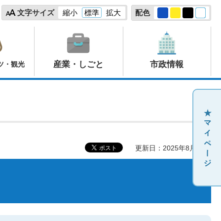
文字サイズ
縮小
標準
拡大
配色
産業・しごと
市政情報
ツ・観光
更新日：2025年8月22日