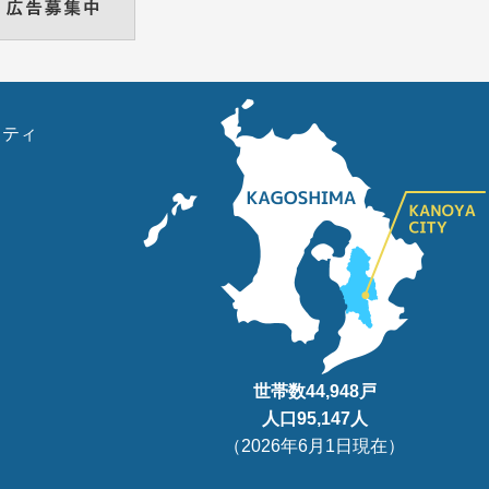
リティ
世帯数
44,948
戸
人口95
,147
人
（
2026年6月1日現在
）