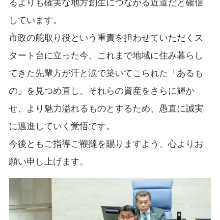
るよりも確実な地方創生につながる近道だと確信
しています。
市政の舵取り役という重責を担わせていただくス
タート台に立った今、これまで地域に住み暮らし
てきた先輩方が汗と涙で築いてこられた「あるも
の」を見つめ直し、それらの資産をさらに輝か
せ、より魅力溢れるものとするため、愚直に誠実
に邁進していく覚悟です。
今後ともご指導ご鞭撻を賜りますよう、心よりお
願い申し上げます。