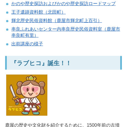
かのや歴史探訪およびかのや歴史探訪ロードマップ
王子遺跡資料館（北田町）
輝北歴史民俗資料館（鹿屋市輝北町上百引）
串良ふれあいセンター内串良歴史民俗資料室（鹿屋市
串良町有里）
出前講座の様子
『ラブヒコ』誕生！！
鹿屋の歴史や文化財を紹介するために、1500年前の古墳