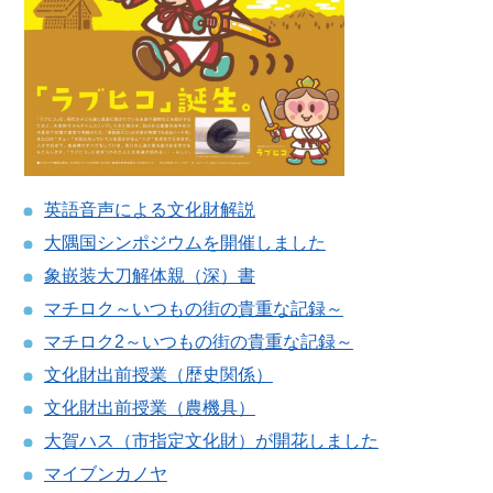
英語音声による文化財解説
大隅国シンポジウムを開催しました
象嵌装大刀解体親（深）書
マチロク～いつもの街の貴重な記録～
マチロク2～いつもの街の貴重な記録～
文化財出前授業（歴史関係）
文化財出前授業（農機具）
大賀ハス（市指定文化財）が開花しました
マイブンカノヤ