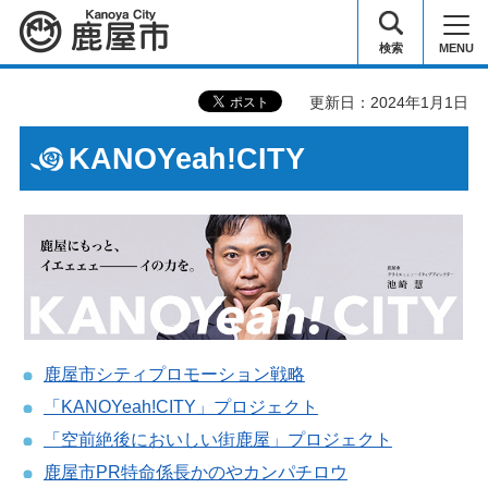
鹿屋市
検索
MENU
更新日：2024年1月1日
KANOYeah!CITY
鹿屋市シティプロモーション戦略
「KANOYeah!CITY」プロジェクト
「空前絶後においしい街鹿屋」プロジェクト
鹿屋市PR特命係長かのやカンパチロウ